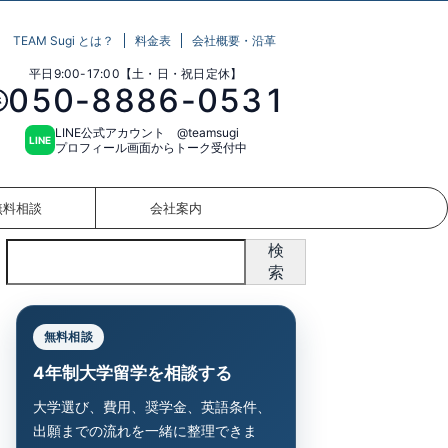
TEAM Sugi とは？
料金表
会社概要・沿革
平日9:00-17:00【土・日・祝日定休】
050-8886-0531
☎
LINE公式アカウント @teamsugi
LINE
プロフィール画面からトーク受付中
無料相談
会社案内
検
索
無料相談
4年制大学留学を相談する
大学選び、費用、奨学金、英語条件、
出願までの流れを一緒に整理できま