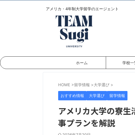
アメリカ・4年制大学留学のエージェント
ホーム
学校一
HOME
>
留学情報
>
大学選び
>
おすすめ情報
大学選び
留学情報
アメリカ大学の寮生
事プランを解説
2026年7月20日