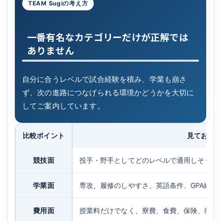
TEAM Sugiの考え方
一番有名なカテゴリーだけが正解では
ありません
自分に合うレベルで試合経験を積み、学業も崩さ
ず、次の進路につなげられる環境かどうかを大切に
してご案内しています。
比較ポイント
見ておき
競技面
投手・野手としてどのレベルで通用しそうか
学業面
専攻、履修のしやすさ、英語条件、GPA維持
費用面
授業料だけでなく、寮費、食費、保険、教材